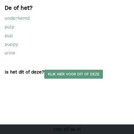
De of het?
onderhemd
pulp
pup
puppy
urine
Is het dit of deze?
KLIK HIER VOOR DIT OF DEZE
Het-of-de.nl