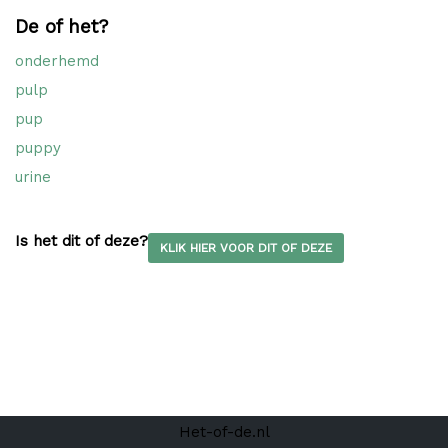
De of het?
onderhemd
pulp
pup
puppy
urine
Is het dit of deze?
KLIK HIER VOOR DIT OF DEZE
Het-of-de.nl