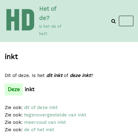
Meteen
Het of
naar
de?
de
Is het de of
inhoud
het?
inkt
Dit of deze. Is het
dit inkt
of
deze inkt
?
Deze
inkt
Zie ook:
dit of deze inkt
Zie ook:
tegenovergestelde van inkt
Zie ook:
meervoud van inkt
Zie ook:
de of het inkt