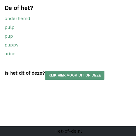
De of het?
onderhemd
pulp
pup
puppy
urine
Is het dit of deze?
KLIK HIER VOOR DIT OF DEZE
Het-of-de.nl