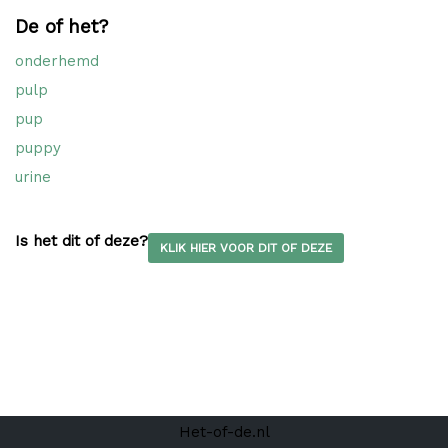
De of het?
onderhemd
pulp
pup
puppy
urine
Is het dit of deze?
KLIK HIER VOOR DIT OF DEZE
Het-of-de.nl