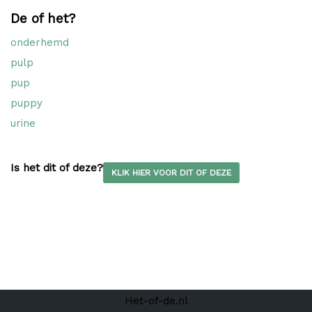
De of het?
onderhemd
pulp
pup
puppy
urine
Is het dit of deze?
KLIK HIER VOOR DIT OF DEZE
Het-of-de.nl