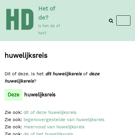
Meteen
Het of
naar
de?
de
Is het de of
inhoud
het?
huwelijksreis
Dit of deze. Is het
dit huwelijksreis
of
deze
huwelijksreis
?
Deze
huwelijksreis
Zie ook:
dit of deze huwelijksreis
Zie ook:
tegenovergestelde van huwelijksreis
Zie ook:
meervoud van huwelijksreis
Zie ook:
de of het huwelijksreis