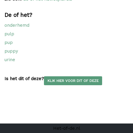
De of het?
onderhemd
pulp
pup
puppy
urine
Is het dit of deze?
KLIK HIER VOOR DIT OF DEZE
Het-of-de.nl