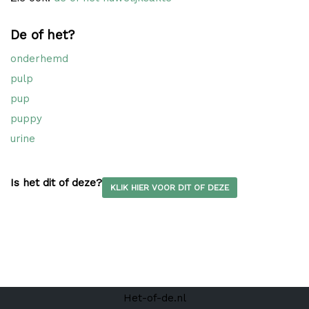
De of het?
onderhemd
pulp
pup
puppy
urine
Is het dit of deze?
KLIK HIER VOOR DIT OF DEZE
Het-of-de.nl