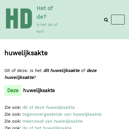
Meteen
Het of
naar
de?
de
Is het de of
inhoud
het?
huwelijksakte
Dit of deze. Is het
dit huwelijksakte
of
deze
huwelijksakte
?
Deze
huwelijksakte
Zie ook:
dit of deze huwelijksakte
Zie ook:
tegenovergestelde van huwelijksakte
Zie ook:
meervoud van huwelijksakte
Zie ook:
de of het huwelijksakte