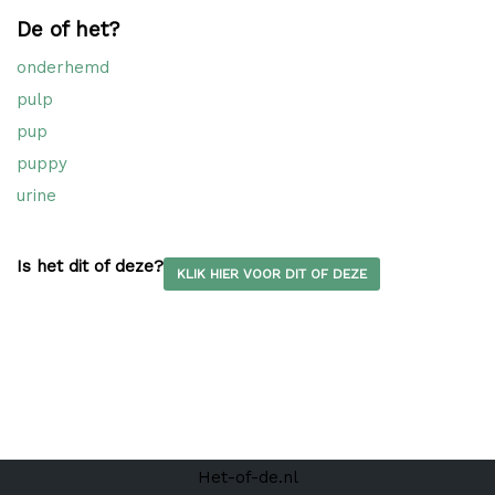
De of het?
onderhemd
pulp
pup
puppy
urine
Is het dit of deze?
KLIK HIER VOOR DIT OF DEZE
Het-of-de.nl