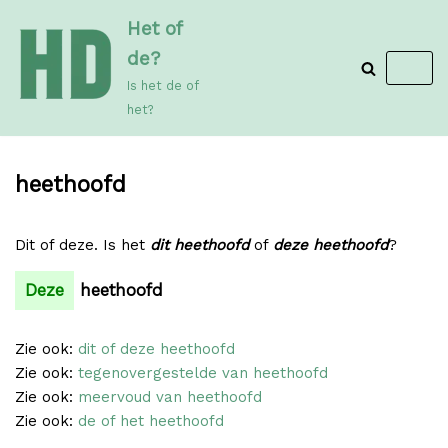
Meteen
Het of
naar
de?
de
Is het de of
inhoud
het?
heethoofd
Dit of deze. Is het
dit heethoofd
of
deze heethoofd
?
Deze
heethoofd
Zie ook:
dit of deze heethoofd
Zie ook:
tegenovergestelde van heethoofd
Zie ook:
meervoud van heethoofd
Zie ook:
de of het heethoofd