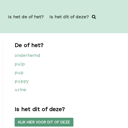
Is het de of het?
Is het dit of deze?
De of het?
onderhemd
pulp
pup
puppy
urine
Is het dit of deze?
KLIK HIER VOOR DIT OF DEZE