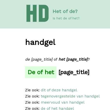
Meteen
Het of de?
naar
de
Is het de of het?
inhoud
handgel
de [page_title]
of
het [page_title]
?
De of het
[page_title]
Zie ook:
dit of deze handgel
Zie ook:
tegenovergestelde van handgel
Zie ook:
meervoud van handgel
Zie ook:
de of het handgel