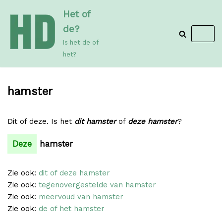
Meteen
Het of
naar
de?
de
Is het de of
inhoud
het?
hamster
Dit of deze. Is het
dit hamster
of
deze hamster
?
Deze
hamster
Zie ook:
dit of deze hamster
Zie ook:
tegenovergestelde van hamster
Zie ook:
meervoud van hamster
Zie ook:
de of het hamster