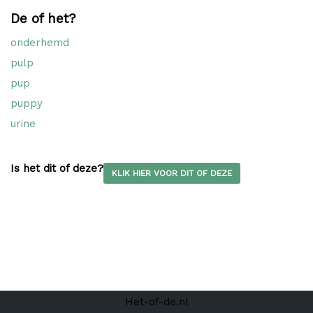
De of het?
onderhemd
pulp
pup
puppy
urine
Is het dit of deze?
KLIK HIER VOOR DIT OF DEZE
Het-of-de.nl