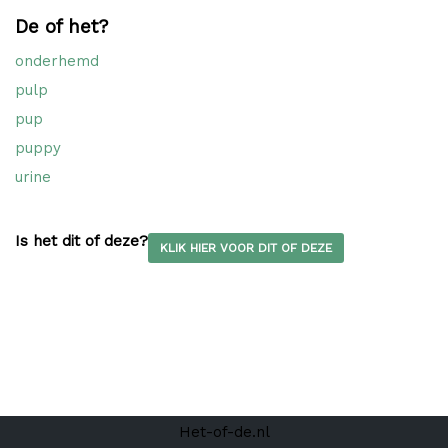
De of het?
onderhemd
pulp
pup
puppy
urine
Is het dit of deze?
KLIK HIER VOOR DIT OF DEZE
Het-of-de.nl