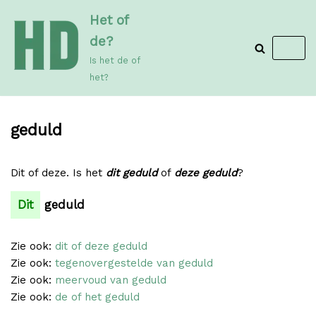
Meteen
Het of
naar
de?
de
Is het de of
inhoud
het?
geduld
Dit of deze. Is het
dit geduld
of
deze geduld
?
Dit
geduld
Zie ook:
dit of deze geduld
Zie ook:
tegenovergestelde van geduld
Zie ook:
meervoud van geduld
Zie ook:
de of het geduld