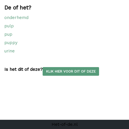
De of het?
onderhemd
pulp
pup
puppy
urine
Is het dit of deze?
KLIK HIER VOOR DIT OF DEZE
Het-of-de.nl