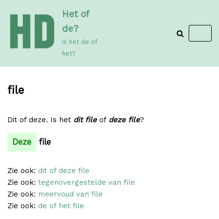
Meteen
Het of
naar
de?
de
Is het de of
inhoud
het?
file
Dit of deze. Is het
dit file
of
deze file
?
Deze
file
Zie ook:
dit of deze file
Zie ook:
tegenovergestelde van file
Zie ook:
meervoud van file
Zie ook:
de of het file