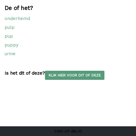
De of het?
onderhemd
pulp
pup
puppy
urine
Is het dit of deze?
KLIK HIER VOOR DIT OF DEZE
Het-of-de.nl