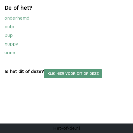
De of het?
onderhemd
pulp
pup
puppy
urine
Is het dit of deze?
KLIK HIER VOOR DIT OF DEZE
Het-of-de.nl