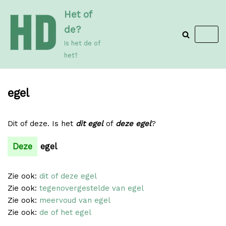
Meteen
Het of
naar
de?
de
Is het de of
inhoud
het?
egel
Dit of deze. Is het
dit egel
of
deze egel
?
Deze
egel
Zie ook:
dit of deze egel
Zie ook:
tegenovergestelde van egel
Zie ook:
meervoud van egel
Zie ook:
de of het egel