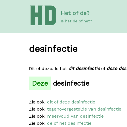
Meteen
Het of de?
naar
de
Is het de of het?
inhoud
desinfectie
Dit of deze. Is het
dit desinfectie
of
deze desi
Deze
desinfectie
Zie ook:
dit of deze desinfectie
Zie ook:
tegenovergestelde van desinfectie
Zie ook:
meervoud van desinfectie
Zie ook:
de of het desinfectie