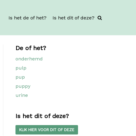
Is het de of het?
Is het dit of deze?
De of het?
onderhemd
pulp
pup
puppy
urine
Is het dit of deze?
KLIK HIER VOOR DIT OF DEZE