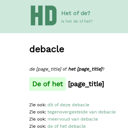
Meteen
Het of de?
naar
de
Is het de of het?
inhoud
debacle
de [page_title]
of
het [page_title]
?
De of het
[page_title]
Zie ook:
dit of deze debacle
Zie ook:
tegenovergestelde van debacle
Zie ook:
meervoud van debacle
Zie ook:
de of het debacle