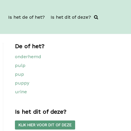
Is het de of het?
Is het dit of deze?
De of het?
onderhemd
pulp
pup
puppy
urine
Is het dit of deze?
KLIK HIER VOOR DIT OF DEZE