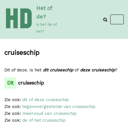
Meteen
Het of
naar
de?
de
Is het de of
inhoud
het?
cruiseschip
Dit of deze. Is het
dit cruiseschip
of
deze cruiseschip
?
Dit
cruiseschip
Zie ook:
dit of deze cruiseschip
Zie ook:
tegenovergestelde van cruiseschip
Zie ook:
meervoud van cruiseschip
Zie ook:
de of het cruiseschip