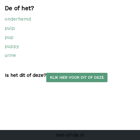
De of het?
onderhemd
pulp
pup
puppy
urine
Is het dit of deze?
KLIK HIER VOOR DIT OF DEZE
Het-of-de.nl