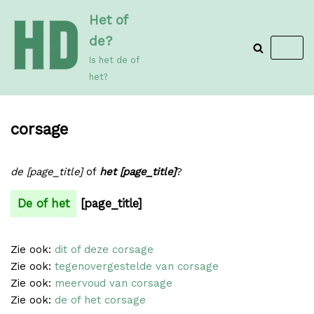
Meteen
Het of
naar
de?
de
Is het de of
inhoud
het?
corsage
de [page_title]
of
het [page_title]
?
De of het
[page_title]
Zie ook:
dit of deze corsage
Zie ook:
tegenovergestelde van corsage
Zie ook:
meervoud van corsage
Zie ook:
de of het corsage