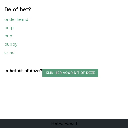
De of het?
onderhemd
pulp
pup
puppy
urine
Is het dit of deze?
KLIK HIER VOOR DIT OF DEZE
Het-of-de.nl