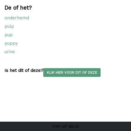
De of het?
onderhemd
pulp
pup
puppy
urine
Is het dit of deze?
KLIK HIER VOOR DIT OF DEZE
Het-of-de.nl