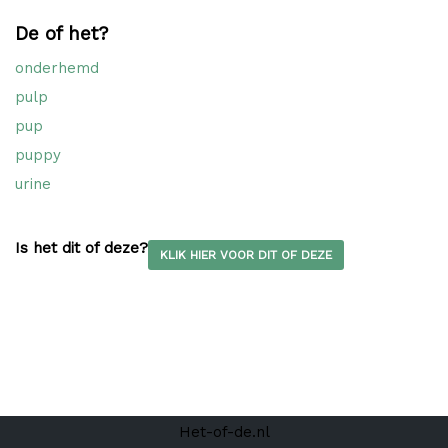
De of het?
onderhemd
pulp
pup
puppy
urine
Is het dit of deze?
KLIK HIER VOOR DIT OF DEZE
Het-of-de.nl