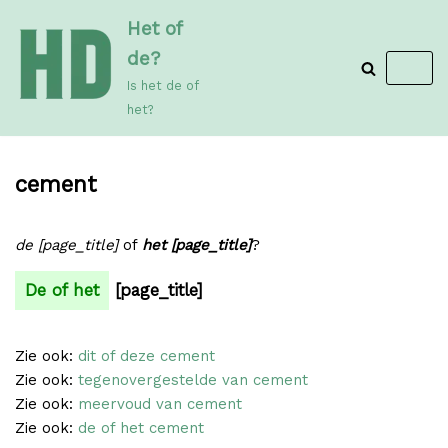
Meteen
Het of
naar
de?
de
Is het de of
inhoud
het?
cement
de [page_title]
of
het [page_title]
?
De of het
[page_title]
Zie ook:
dit of deze cement
Zie ook:
tegenovergestelde van cement
Zie ook:
meervoud van cement
Zie ook:
de of het cement