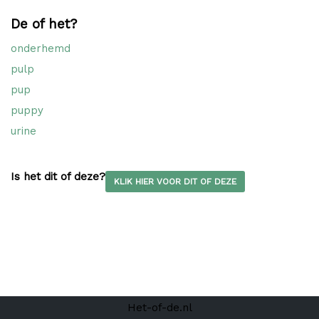
De of het?
onderhemd
pulp
pup
puppy
urine
Is het dit of deze?
KLIK HIER VOOR DIT OF DEZE
Het-of-de.nl