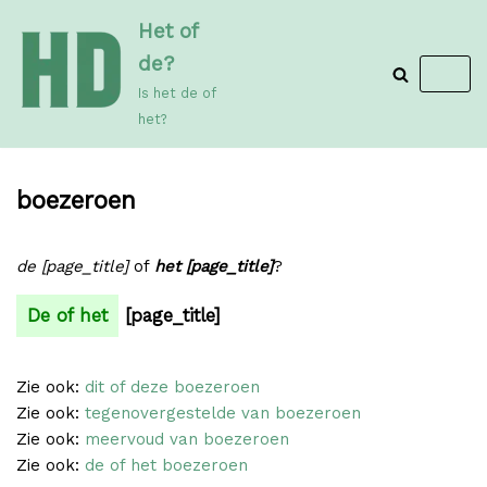
Meteen
Het of
naar
de?
de
Is het de of
inhoud
het?
boezeroen
de [page_title]
of
het [page_title]
?
De of het
[page_title]
Zie ook:
dit of deze boezeroen
Zie ook:
tegenovergestelde van boezeroen
Zie ook:
meervoud van boezeroen
Zie ook:
de of het boezeroen