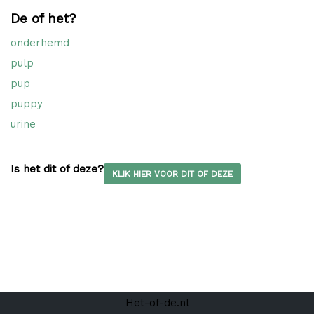
De of het?
onderhemd
pulp
pup
puppy
urine
Is het dit of deze?
KLIK HIER VOOR DIT OF DEZE
Het-of-de.nl