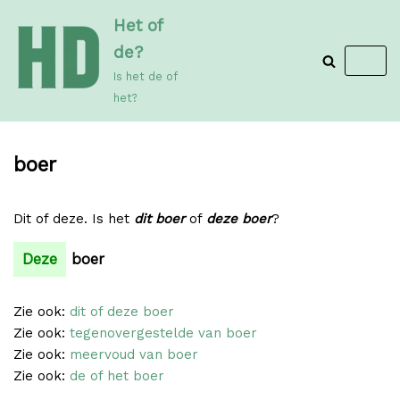
Meteen
Het of
naar
de?
de
Is het de of
inhoud
het?
boer
Dit of deze. Is het
dit boer
of
deze boer
?
Deze
boer
Zie ook:
dit of deze boer
Zie ook:
tegenovergestelde van boer
Zie ook:
meervoud van boer
Zie ook:
de of het boer