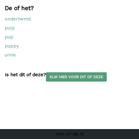
De of het?
onderhemd
pulp
pup
puppy
urine
Is het dit of deze?
KLIK HIER VOOR DIT OF DEZE
Het-of-de.nl