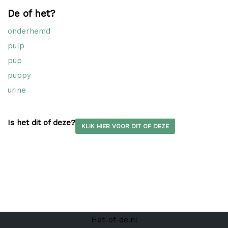
De of het?
onderhemd
pulp
pup
puppy
urine
Is het dit of deze?
KLIK HIER VOOR DIT OF DEZE
Het-of-de.nl