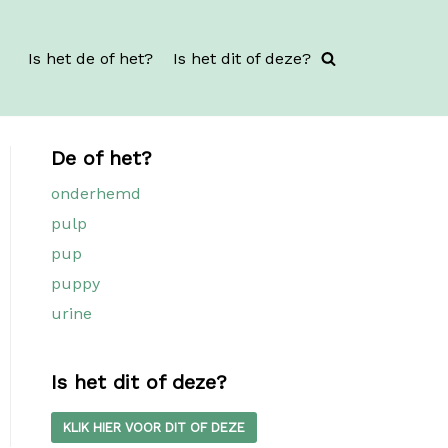
Is het de of het?
Is het dit of deze?
De of het?
onderhemd
pulp
pup
puppy
urine
Is het dit of deze?
KLIK HIER VOOR DIT OF DEZE