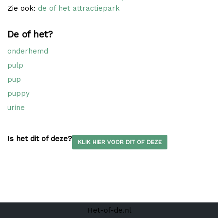
Zie ook:
de of het attractiepark
De of het?
onderhemd
pulp
pup
puppy
urine
Is het dit of deze?
KLIK HIER VOOR DIT OF DEZE
Het-of-de.nl