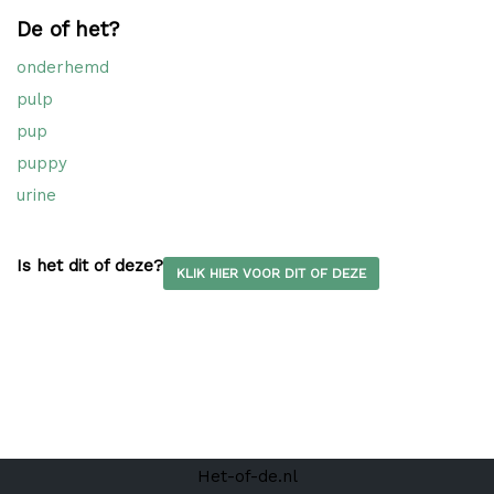
De of het?
onderhemd
pulp
pup
puppy
urine
Is het dit of deze?
KLIK HIER VOOR DIT OF DEZE
Het-of-de.nl