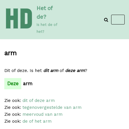
Meteen
Het of
naar
de?
de
Is het de of
inhoud
het?
arm
Dit of deze. Is het
dit arm
of
deze arm
?
Deze
arm
Zie ook:
dit of deze arm
Zie ook:
tegenovergestelde van arm
Zie ook:
meervoud van arm
Zie ook:
de of het arm