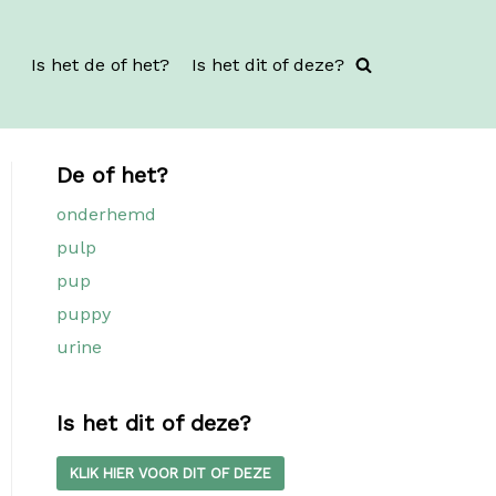
Is het de of het?
Is het dit of deze?
De of het?
onderhemd
pulp
pup
puppy
urine
Is het dit of deze?
KLIK HIER VOOR DIT OF DEZE