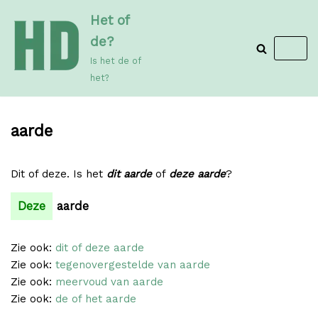
Meteen
Het of
naar
de?
de
Is het de of
inhoud
het?
aarde
Dit of deze. Is het
dit aarde
of
deze aarde
?
Deze
aarde
Zie ook:
dit of deze aarde
Zie ook:
tegenovergestelde van aarde
Zie ook:
meervoud van aarde
Zie ook:
de of het aarde