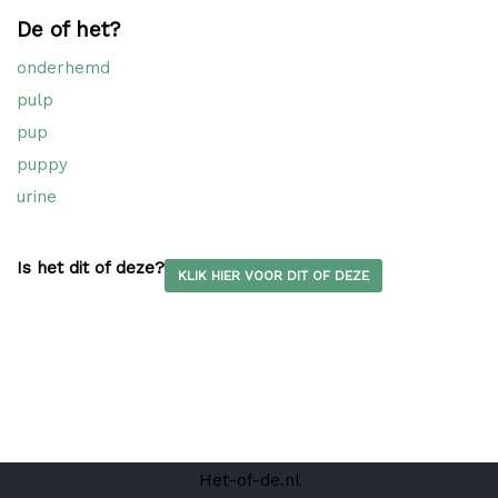
De of het?
onderhemd
pulp
pup
puppy
urine
Is het dit of deze?
KLIK HIER VOOR DIT OF DEZE
Het-of-de.nl