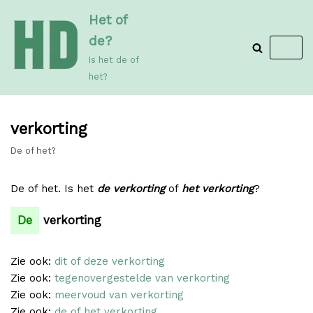
Meteen
Het of
naar
de?
de
Is het de of
inhoud
het?
verkorting
De of het?
De of het. Is het
de verkorting
of
het verkorting
?
De
verkorting
Zie ook:
dit of deze verkorting
Zie ook:
tegenovergestelde van verkorting
Zie ook:
meervoud van verkorting
Zie ook:
de of het verkorting