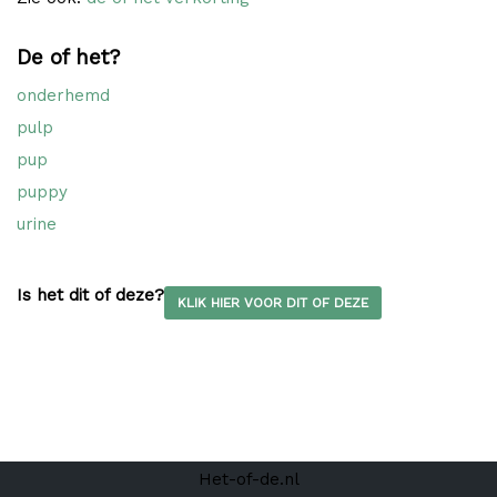
De of het?
onderhemd
pulp
pup
puppy
urine
Is het dit of deze?
KLIK HIER VOOR DIT OF DEZE
Het-of-de.nl