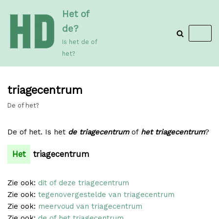
Meteen
Het of
naar
de?
de
Is het de of
inhoud
het?
triagecentrum
De of het?
De of het. Is het
de triagecentrum
of
het triagecentrum
?
Het
triagecentrum
Zie ook:
dit of deze triagecentrum
Zie ook:
tegenovergestelde van triagecentrum
Zie ook:
meervoud van triagecentrum
Zie ook:
de of het triagecentrum