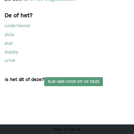
De of het?
onderhemd
pulp
pup
puppy
urine
Is het dit of deze?
KLIK HIER VOOR DIT OF DEZE
Het-of-de.nl