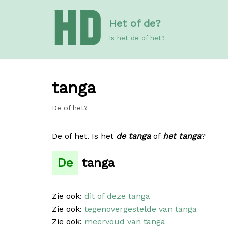
Meteen
Het of de?
naar
de
Is het de of het?
inhoud
tanga
De of het?
De of het. Is het
de tanga
of
het tanga
?
De
tanga
Zie ook:
dit of deze tanga
Zie ook:
tegenovergestelde van tanga
Zie ook:
meervoud van tanga