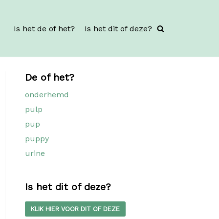
Is het de of het?
Is het dit of deze?
De of het?
onderhemd
pulp
pup
puppy
urine
Is het dit of deze?
KLIK HIER VOOR DIT OF DEZE