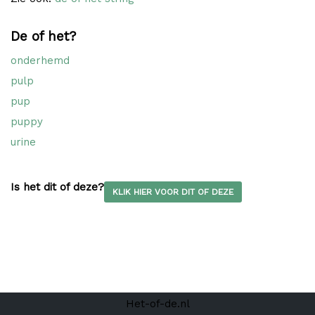
De of het?
onderhemd
pulp
pup
puppy
urine
Is het dit of deze?
KLIK HIER VOOR DIT OF DEZE
Het-of-de.nl