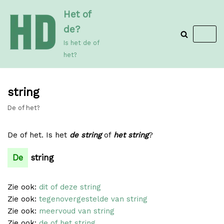
Meteen
Het of
naar
de?
de
Is het de of
inhoud
het?
string
De of het?
De of het. Is het
de string
of
het string
?
De
string
Zie ook:
dit of deze string
Zie ook:
tegenovergestelde van string
Zie ook:
meervoud van string
Zie ook:
de of het string