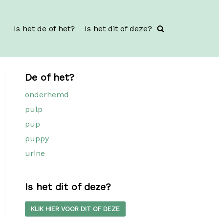
Is het de of het?
Is het dit of deze?
De of het?
onderhemd
pulp
pup
puppy
urine
Is het dit of deze?
KLIK HIER VOOR DIT OF DEZE