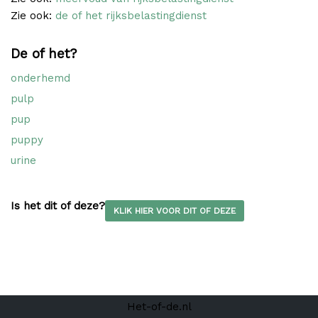
Zie ook:
de of het rijksbelastingdienst
De of het?
onderhemd
pulp
pup
puppy
urine
Is het dit of deze?
KLIK HIER VOOR DIT OF DEZE
Het-of-de.nl