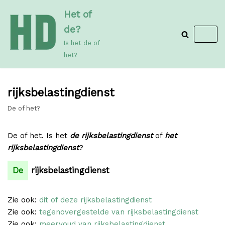
Meteen
Het of
naar
de?
de
Is het de of
inhoud
het?
rijksbelastingdienst
De of het?
De of het. Is het
de rijksbelastingdienst
of
het
rijksbelastingdienst
?
De
rijksbelastingdienst
Zie ook:
dit of deze rijksbelastingdienst
Zie ook:
tegenovergestelde van rijksbelastingdienst
Zie ook:
meervoud van rijksbelastingdienst