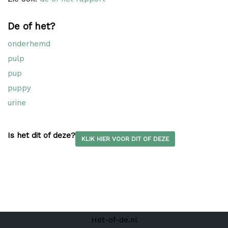
De of het?
onderhemd
pulp
pup
puppy
urine
Is het dit of deze?
KLIK HIER VOOR DIT OF DEZE
Het-of-de.nl