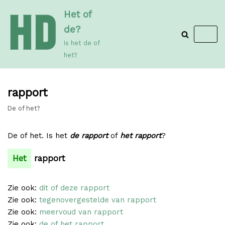
Meteen
Het of
naar
de?
de
Is het de of
inhoud
het?
rapport
De of het?
De of het. Is het
de rapport
of
het rapport
?
Het
rapport
Zie ook:
dit of deze rapport
Zie ook:
tegenovergestelde van rapport
Zie ook:
meervoud van rapport
Zie ook:
de of het rapport