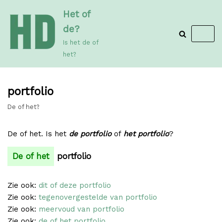
Meteen
Het of
naar
de?
de
Is het de of
inhoud
het?
portfolio
De of het?
De of het. Is het
de portfolio
of
het portfolio
?
De of het
portfolio
Zie ook:
dit of deze portfolio
Zie ook:
tegenovergestelde van portfolio
Zie ook:
meervoud van portfolio
Zie ook:
de of het portfolio