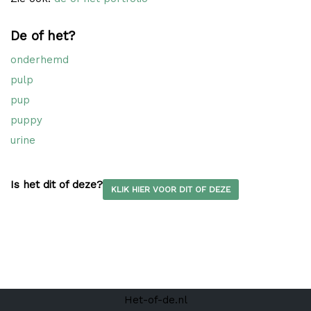
De of het?
onderhemd
pulp
pup
puppy
urine
Is het dit of deze?
KLIK HIER VOOR DIT OF DEZE
Het-of-de.nl