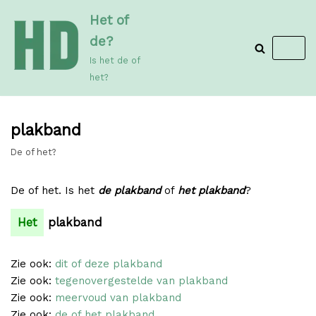
Meteen
Het of
naar
de?
de
Is het de of
inhoud
het?
plakband
De of het?
De of het. Is het
de plakband
of
het plakband
?
Het
plakband
Zie ook:
dit of deze plakband
Zie ook:
tegenovergestelde van plakband
Zie ook:
meervoud van plakband
Zie ook:
de of het plakband