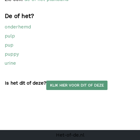
De of het?
onderhemd
pulp
pup
puppy
urine
Is het dit of deze?
KLIK HIER VOOR DIT OF DEZE
Het-of-de.nl