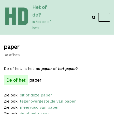
Meteen
Het of
naar
de?
de
Is het de of
inhoud
het?
paper
De of het?
De of het. Is het
de paper
of
het paper
?
De of het
paper
Zie ook:
dit of deze paper
Zie ook:
tegenovergestelde van paper
Zie ook:
meervoud van paper
Zie ook:
de of het paper