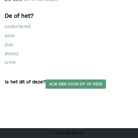
De of het?
onderhemd
pulp
pup
puppy
urine
Is het dit of deze?
KLIK HIER VOOR DIT OF DEZE
Het-of-de.nl