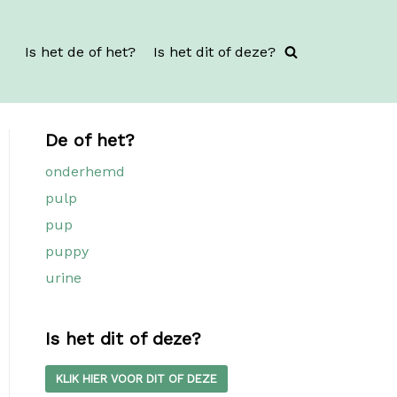
Is het de of het?
Is het dit of deze?
De of het?
onderhemd
pulp
pup
puppy
urine
Is het dit of deze?
KLIK HIER VOOR DIT OF DEZE