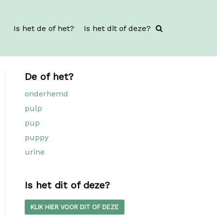
Is het de of het?
Is het dit of deze?
De of het?
onderhemd
pulp
pup
puppy
urine
Is het dit of deze?
KLIK HIER VOOR DIT OF DEZE