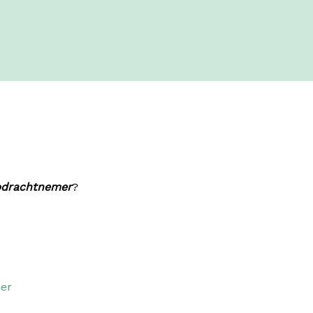
pdrachtnemer
?
er