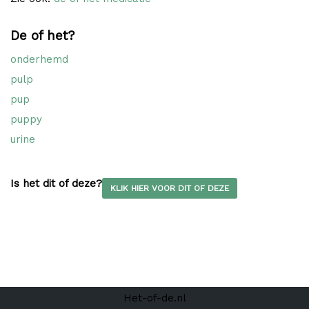
De of het?
onderhemd
pulp
pup
puppy
urine
Is het dit of deze?
KLIK HIER VOOR DIT OF DEZE
Het-of-de.nl