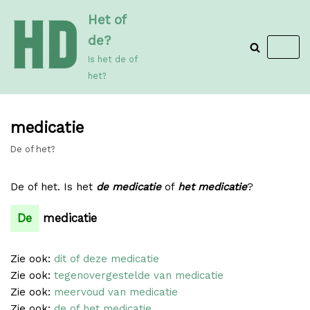
Meteen
Het of
naar
de?
de
Is het de of
inhoud
het?
medicatie
De of het?
De of het. Is het
de medicatie
of
het medicatie
?
De
medicatie
Zie ook:
dit of deze medicatie
Zie ook:
tegenovergestelde van medicatie
Zie ook:
meervoud van medicatie
Zie ook:
de of het medicatie