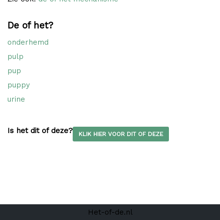
De of het?
onderhemd
pulp
pup
puppy
urine
Is het dit of deze?
KLIK HIER VOOR DIT OF DEZE
Het-of-de.nl