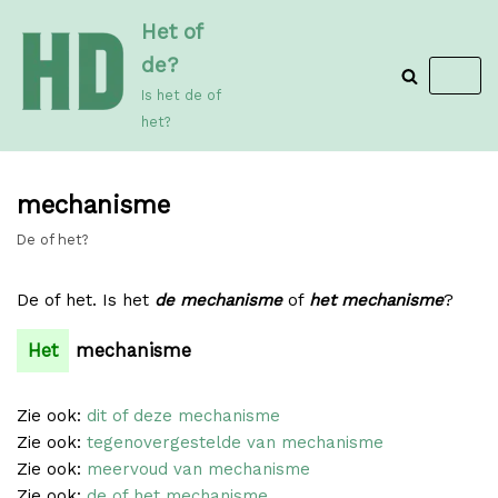
Meteen
Het of
naar
de?
de
Is het de of
inhoud
het?
mechanisme
De of het?
De of het. Is het
de mechanisme
of
het mechanisme
?
Het
mechanisme
Zie ook:
dit of deze mechanisme
Zie ook:
tegenovergestelde van mechanisme
Zie ook:
meervoud van mechanisme
Zie ook:
de of het mechanisme