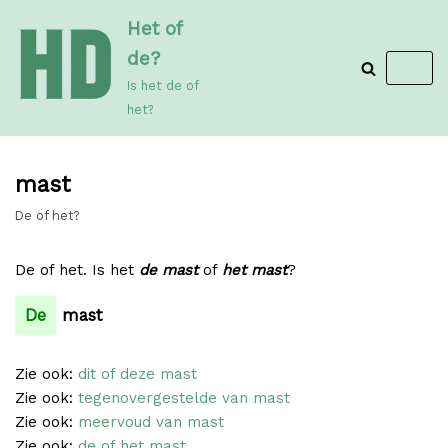
Meteen
Het of
naar
de?
de
Is het de of
inhoud
het?
mast
De of het?
De of het. Is het
de mast
of
het mast
?
De
mast
Zie ook:
dit of deze mast
Zie ook:
tegenovergestelde van mast
Zie ook:
meervoud van mast
Zie ook:
de of het mast