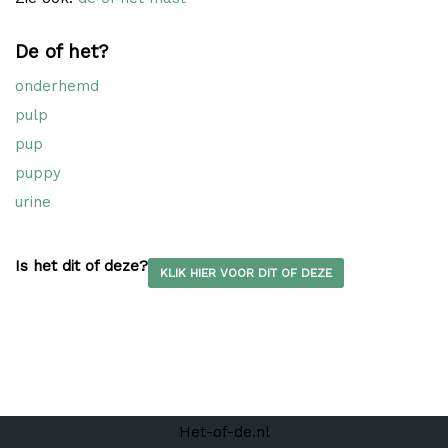
De of het?
onderhemd
pulp
pup
puppy
urine
Is het dit of deze?
KLIK HIER VOOR DIT OF DEZE
Het-of-de.nl