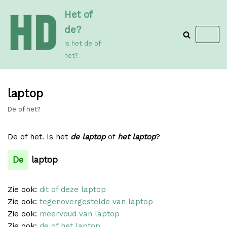
Meteen
Het of
naar
de?
de
Is het de of
inhoud
het?
laptop
De of het?
De of het. Is het
de laptop
of
het laptop
?
De
laptop
Zie ook:
dit of deze laptop
Zie ook:
tegenovergestelde van laptop
Zie ook:
meervoud van laptop
Zie ook:
de of het laptop