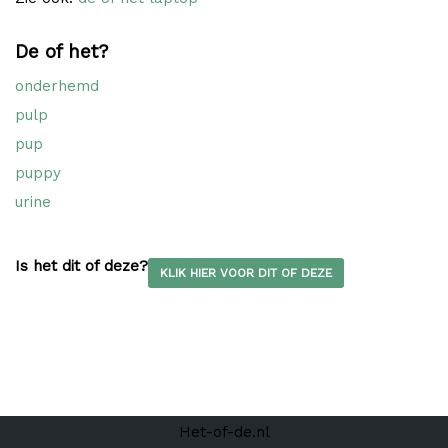
De of het?
onderhemd
pulp
pup
puppy
urine
Is het dit of deze?
KLIK HIER VOOR DIT OF DEZE
Het-of-de.nl