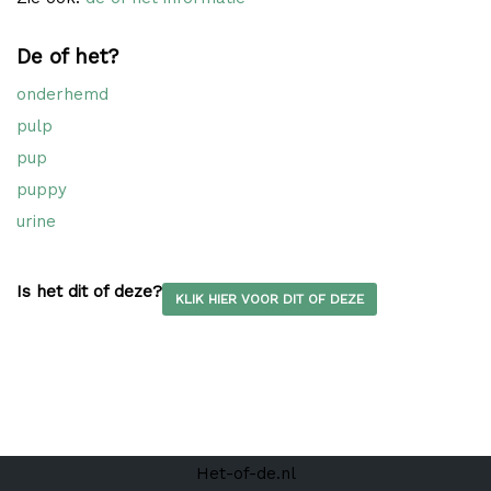
De of het?
onderhemd
pulp
pup
puppy
urine
Is het dit of deze?
KLIK HIER VOOR DIT OF DEZE
Het-of-de.nl