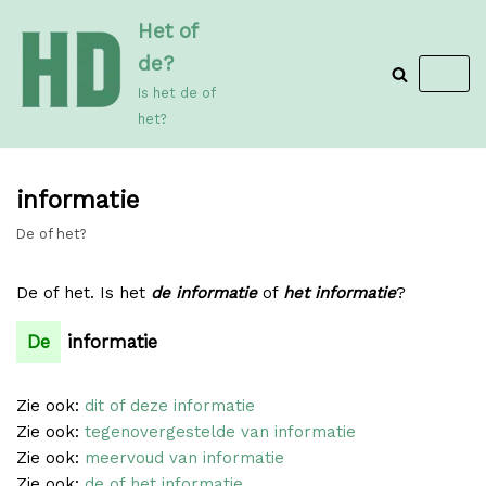
Meteen
Het of
naar
de?
de
Is het de of
inhoud
het?
informatie
De of het?
De of het. Is het
de informatie
of
het informatie
?
De
informatie
Zie ook:
dit of deze informatie
Zie ook:
tegenovergestelde van informatie
Zie ook:
meervoud van informatie
Zie ook:
de of het informatie