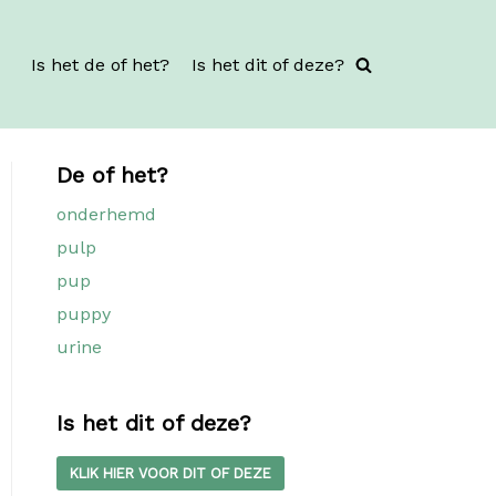
Is het de of het?
Is het dit of deze?
De of het?
onderhemd
pulp
pup
puppy
urine
Is het dit of deze?
KLIK HIER VOOR DIT OF DEZE