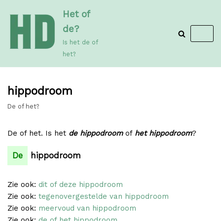
Meteen
Het of
naar
de?
de
Is het de of
inhoud
het?
hippodroom
De of het?
De of het. Is het
de hippodroom
of
het hippodroom
?
De
hippodroom
Zie ook:
dit of deze hippodroom
Zie ook:
tegenovergestelde van hippodroom
Zie ook:
meervoud van hippodroom
Zie ook:
de of het hippodroom