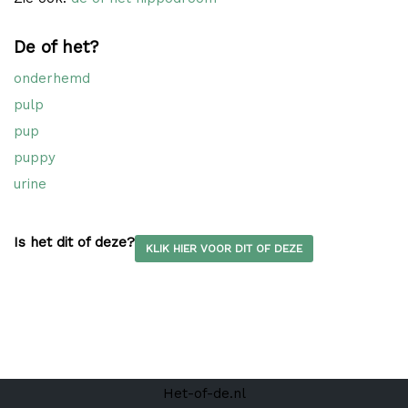
De of het?
onderhemd
pulp
pup
puppy
urine
Is het dit of deze?
KLIK HIER VOOR DIT OF DEZE
Het-of-de.nl