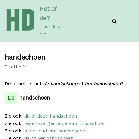
Meteen
Het of
naar
de?
de
Is het de of
inhoud
het?
handschoen
De of het?
De of het. Is het
de handschoen
of
het handschoen
?
De
handschoen
Zie ook:
dit of deze handschoen
Zie ook:
tegenovergestelde van handschoen
Zie ook:
meervoud van handschoen
Zie ook:
de of het handschoen