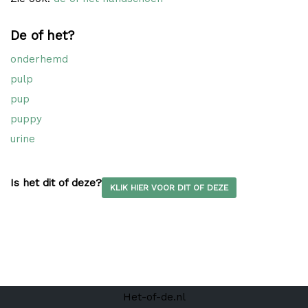
De of het?
onderhemd
pulp
pup
puppy
urine
Is het dit of deze?
KLIK HIER VOOR DIT OF DEZE
Het-of-de.nl