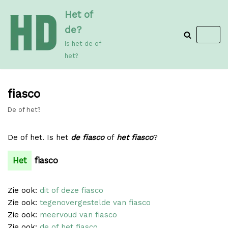
Meteen
Het of
naar
de?
de
Is het de of
inhoud
het?
fiasco
De of het?
De of het. Is het
de fiasco
of
het fiasco
?
Het
fiasco
Zie ook:
dit of deze fiasco
Zie ook:
tegenovergestelde van fiasco
Zie ook:
meervoud van fiasco
Zie ook:
de of het fiasco