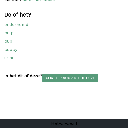
De of het?
onderhemd
pulp
pup
puppy
urine
Is het dit of deze?
KLIK HIER VOOR DIT OF DEZE
Het-of-de.nl